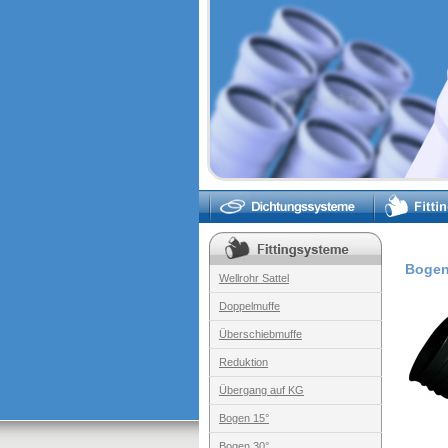
Bogen
Wellrohr Sattel
Doppelmuffe
Überschiebmuffe
Reduktion
Übergang auf KG
Bogen 15°
Bogen 30°