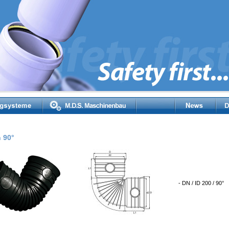
 90°
- DN / ID 200 / 90°