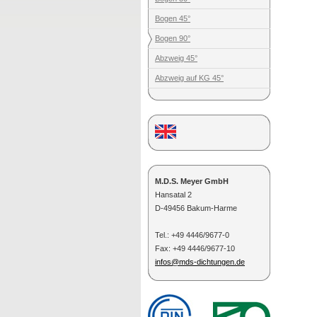
Bogen 45°
Bogen 90°
Abzweig 45°
Abzweig auf KG 45°
M.D.S. Meyer GmbH
Hansatal 2
D-49456 Bakum-Harme
Tel.: +49 4446/9677-0
Fax:
+49
4446/9677-10
infos@mds-dichtungen.de